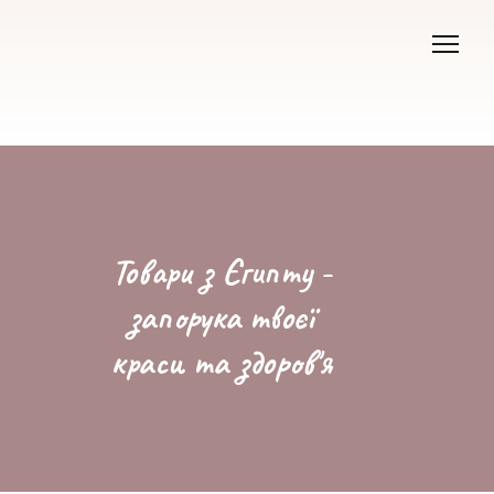
Товари з Єгипту -
запорука твоєї
краси та здоров'я