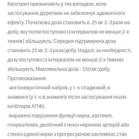
Капотрил призначають у тих випадках, коли
застосування діуретиків не забезпечує адекватного
ефекту. Початкова доза становить 6. 25 мг 2-3 рази на
добу, яку потім поступово (з інтервалом не менше 2-х
тижнів) збільшують. Середня підтримуюча доза
становить 25 мг 2-3 рази/добу. Надалі, за необхідності,
дозу поступово (з інтервалом не менше 2-х тижнів)
збільшують. Максимальна доза - 150 мг/добу.
Протипоказання:
-ангіоневротичний набряк, у т. ч. спадковий, в
анамнезі (у т. ч. в анамнезі після застосування інших
інгібіторів АПФ);
-виражені порушення функції нирок, азотемія,
гіперкаліємія, двобічний стеноз ниркових артерій або
стеноз єдиної нирки з прогресуючою азотемією, стан