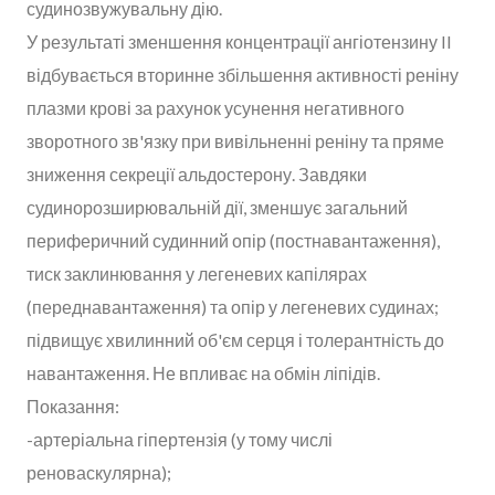
судинозвужувальну дію.
У результаті зменшення концентрації ангіотензину II
відбувається вторинне збільшення активності реніну
плазми крові за рахунок усунення негативного
зворотного зв'язку при вивільненні реніну та пряме
зниження секреції альдостерону. Завдяки
судинорозширювальній дії, зменшує загальний
периферичний судинний опір (постнавантаження),
тиск заклинювання у легеневих капілярах
(переднавантаження) та опір у легеневих судинах;
підвищує хвилинний об'єм серця і толерантність до
навантаження. Не впливає на обмін ліпідів.
Показання:
-артеріальна гіпертензія (у тому числі
реноваскулярна);