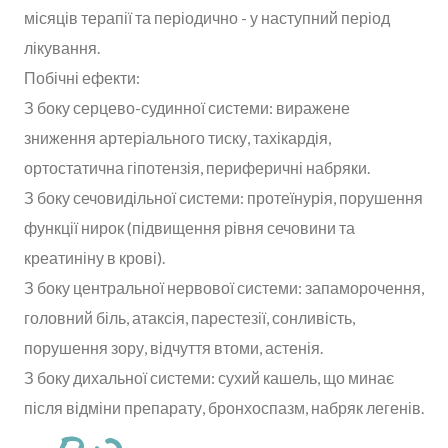
місяців терапії та періодично - у наступний період
лікування.
Побічні ефекти:
З боку серцево-судинної системи: виражене
зниження артеріального тиску, тахікардія,
ортостатична гіпотензія, периферичні набряки.
З боку сечовидільної системи: протеїнурія, порушення
функції нирок (підвищення рівня сечовини та
креатиніну в крові).
З боку центральної нервової системи: запаморочення,
головний біль, атаксія, парестезії, сонливість,
порушення зору, відчуття втоми, астенія.
З боку дихальної системи: сухий кашель, що минає
після відміни препарату, бронхоспазм, набряк легенів.