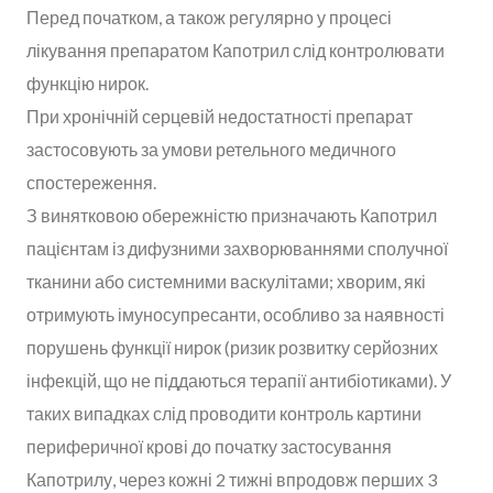
Перед початком, а також регулярно у процесі
лікування препаратом Капотрил слід контролювати
функцію нирок.
При хронічній серцевій недостатності препарат
застосовують за умови ретельного медичного
спостереження.
З винятковою обережністю призначають Капотрил
пацієнтам із дифузними захворюваннями сполучної
тканини або системними васкулітами; хворим, які
отримують імуносупресанти, особливо за наявності
порушень функції нирок (ризик розвитку серйозних
інфекцій, що не піддаються терапії антибіотиками). У
таких випадках слід проводити контроль картини
периферичної крові до початку застосування
Капотрилу, через кожні 2 тижні впродовж перших 3