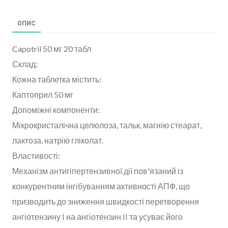
ОПИС
Capotril 50 мг 20 табл
Склад:
Кожна таблетка містить:
Каптоприл 50 мг
Допоміжні компоненти:
Мікрокристалічна целюлоза, тальк, магнію стеарат,
лактоза, натрію гліколат.
Властивості:
Механізм антигіпертензивної дії пов'язаний із
конкурентним інгібуванням активності АПФ, що
призводить до зниження швидкості перетворення
ангіотензину I на ангіотензин II та усуває його