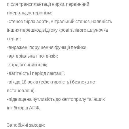
після трансплантації нирки, первинний
гіперальдостеронізм;
-стеноз гирла аорти, мітральний стеноз, наявність
інших перешкод відтоку крові з лівого шлуночка
серця;
-виражені порушення функції печінки;
-артеріальна гіпотензія;
-кардіогенний шок;
-вагітність і період лактації;
-вік до 18 років (ефективність і безпека не
встановлені).
-підвищена чутливість до каптоприлу та інших
інгібіторів АПФ.
Запобіжні заходи: