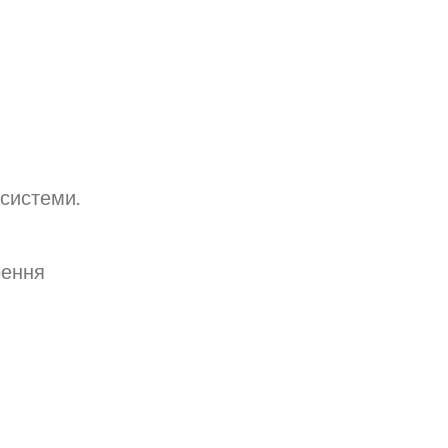
 системи.
рення