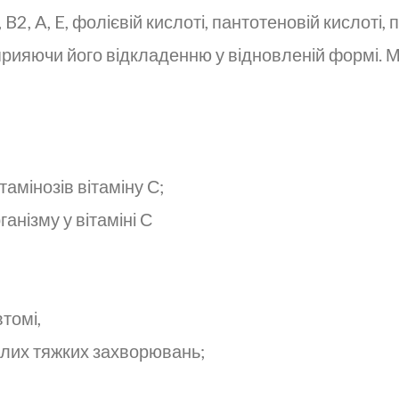
 B2, A, E, фолієвій кислоті, пантотеновій кислоті,
сприяючи його відкладенню у відновленій формі. М
тамінозів вітаміну С;
анізму у вітаміні С
томі,
валих тяжких захворювань;