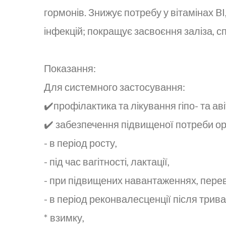
гормонів. Знижує потребу у вітамінах Bl,
інфекцій; покращує засвоєння заліза, 
Показання:
Для системного застосування:
✔️профілактика та лікування гіпо- та аві
✔️ забезпечення підвищеної потреби орг
- в період росту,
- під час вагітності, лактації,
- при підвищених навантаженнях, перев
- в період реконвалесценції після три
* взимку,