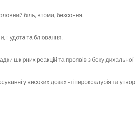
оловний біль, втома, безсоння.
и, нудота та блювання.
падки шкірних реакцій та проявів з боку дихальної
осуванні у високих дозах - гіпероксалурія та утво