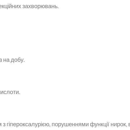
екційних захворювань.
 на добу.
кислоти.
 з гіпероксалурією, порушеннями функції нирок, 