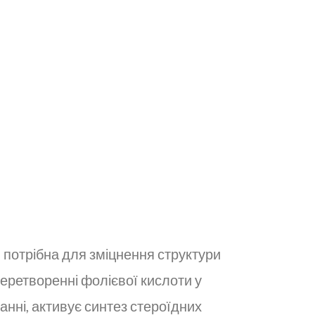
 потрібна для зміцнення структури
, перетворенні фолієвої кислоти у
иханні, активує синтез стероїдних