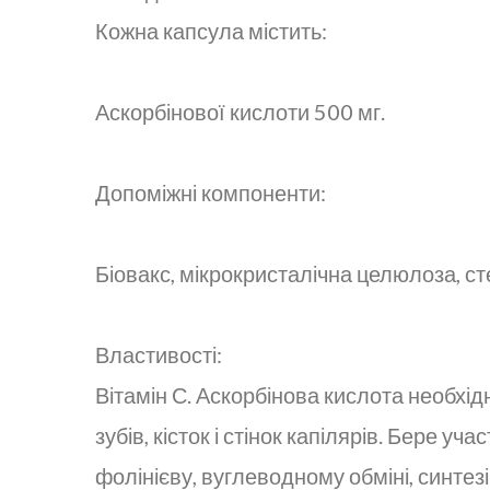
Кожна капсула містить:
Аскорбінової кислоти 500 мг.
Допоміжні компоненти:
Біовакс, мікрокристалічна целюлоза, ст
Властивості:
Вітамін С. Аскорбінова кислота необхі
зубів, кісток і стінок капілярів. Бере у
фолінієву, вуглеводному обміні, синтезі 