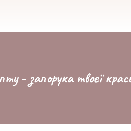
пту - запорука твоєї крас