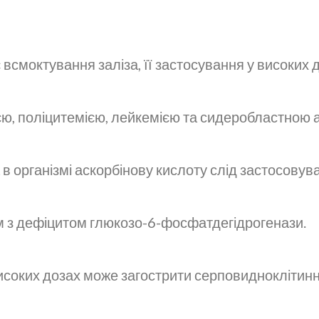
 всмоктування заліза, її застосування у високих
єю, поліцитемією, лейкемією та сидеробластною 
в організмі аскорбінову кислоту слід застосовува
м з дефіцитом глюкозо-6-фосфатдегідрогенази.
исоких дозах може загострити серповидноклітинн