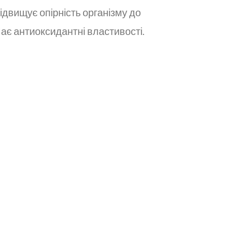
 підвищує опірність організму до
ає антиоксидантні властивості.