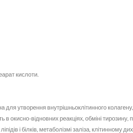
еарат кислоти.
дна для утворення внутрішньоклітинного колагену,
часть в окисно-відновних реакціях, обміні тирозину
ліпідів і білків, метаболізмі заліза, клітинному д