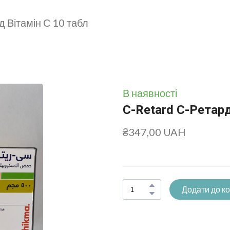
д Вітамін С 10 табл
В наявності
C-Retard С-Ретард
₴347,00 UAH
Додати до к