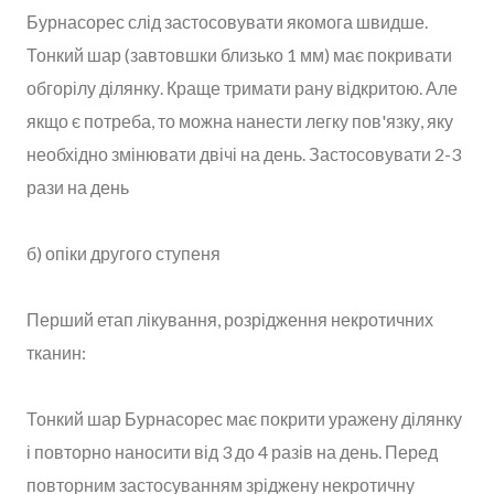
Бурнасорес слід застосовувати якомога швидше.
Тонкий шар (завтовшки близько 1 мм) має покривати
обгорілу ділянку. Краще тримати рану відкритою. Але
якщо є потреба, то можна нанести легку пов'язку, яку
необхідно змінювати двічі на день. Застосовувати 2-3
рази на день
б) опіки другого ступеня
Перший етап лікування, розрідження некротичних
тканин:
Тонкий шар Бурнасорес має покрити уражену ділянку
і повторно наносити від 3 до 4 разів на день. Перед
повторним застосуванням зріджену некротичну