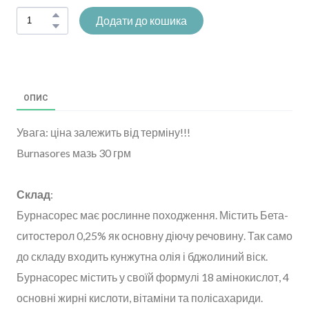
Додати до кошика
ОПИС
Увага: ціна залежить від терміну!!!
Burnasores мазь 30 грм
Склад
:
Бурнасорес має рослинне походження. Містить Бета-
ситостерол 0,25% як основну діючу речовину. Так само
до складу входить кунжутна олія і бджолиний віск.
Бурнасорес містить у своїй формулі 18 амінокислот, 4
основні жирні кислоти, вітаміни та полісахариди.