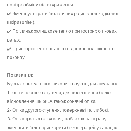
повітрообміну місця ураження.
✔️ Зменшує втрати біологічних рідин з пошкодженої
шкіри (опіки).
✔️ Поглинає залишкове тепло при гострих опікових
ранах.
✔️ Прискорює епітелізацію і відновлення шкірного
покриву.
Показання
:
Бурнасорес успішно використовують для лікування:
1- опіки першого ступеня, для полегшення болю і
відновлення шкіри. А також сонячні опіки.
2- Опіки другого ступеня, поверхневі та глибокі.
3- Опіки третього ступеня, щоб ізолювати рану,
зменшити біль і прискорити безопераційну санацію