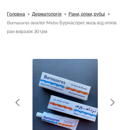
Головна
Дерматологія
Рани, опіки, рубці
Burnasores аналог Mebo Бурнасорес мазь від опіків
ран виразок 30 грм