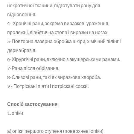
некротичної тканини, підготувати рану для
відновлення.
4- Хронічні рани, зокрема виразкові ураження,
пролежні, діабетична стопа і виразки на ногах.
5-Повторна лазерна обробка шкіри, хімічний пілінг і
дермабразія.
6-Хірургічні рани, включно з акушерськими ранами.
7-Рана після обрізання.
8-Слизові рани, такі як виразкова хвороба.
9 - Потріскані п'яти і потріскані соски.
Спосіб застосування:
1. опіки
а) опіки першого ступеня (поверхневі опіки)