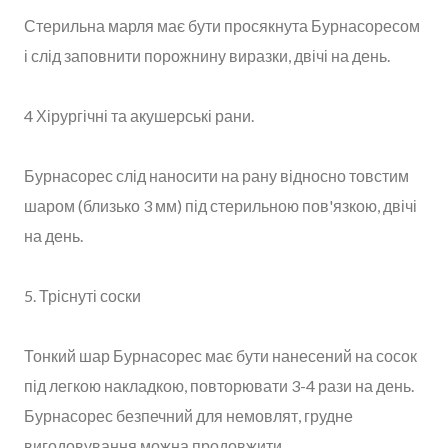
Стерильна марля має бути просякнута Бурнасоресом
і слід заповнити порожнину виразки, двічі на день.
4 Хірургічні та акушерські рани.
Бурнасорес слід наносити на рану відносно товстим
шаром (близько 3 мм) під стерильною пов'язкою, двічі
на день.
5. Тріснуті соски
Тонкий шар Бурнасорес має бути нанесений на сосок
під легкою накладкою, повторювати 3-4 рази на день.
Бурнасорес безпечний для немовлят, грудне
вигодовування можна продовжити.