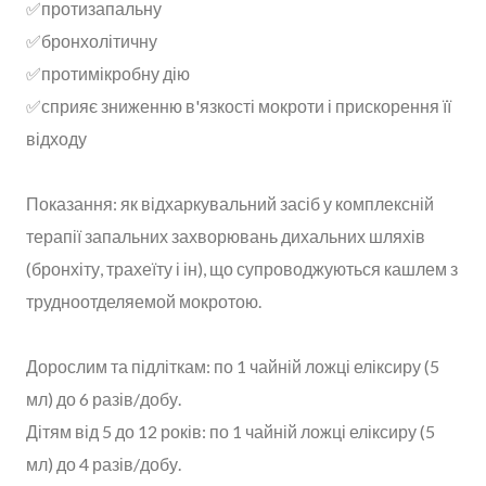
✅протизапальну⠀
✅бронхолітичну⠀
✅протимікробну дію⠀
✅сприяє зниженню в'язкості мокроти і прискорення її
відходу⠀
Показання: як відхаркувальний засіб у комплексній
терапії запальних захворювань дихальних шляхів
(бронхіту, трахеїту і ін), що супроводжуються кашлем з
трудноотделяемой мокротою.⠀
Дорослим та підліткам: по 1 чайній ложці еліксиру (5
мл) до 6 разів/добу.⠀
Дітям від 5 до 12 років: по 1 чайній ложці еліксиру (5
мл) до 4 разів/добу.⠀