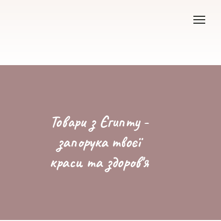
Товари з Єгипту -
запорука твоєї
краси та здоров'я