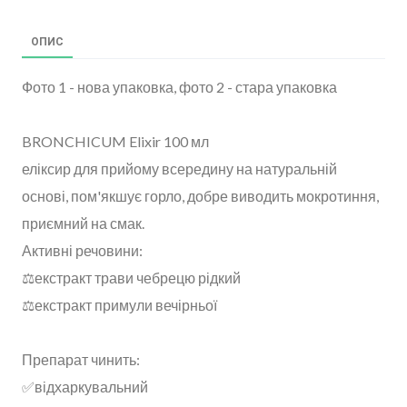
ОПИС
Фото 1 - нова упаковка, фото 2 - стара упаковка
BRONCHICUM Elixir 100 мл
еліксир для прийому всередину на натуральній
основі, пом'якшує горло, добре виводить мокротиння,
приємний на смак.⠀
Активні речовини:⠀
⚖️екстракт трави чебрецю рідкий⠀
⚖️екстракт примули вечірньої⠀
Препарат чинить:⠀
✅відхаркувальний⠀