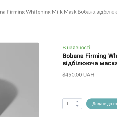
na Firming Whitening Milk Mask Бобана відбілю
В наявності
Bobana Firming Wh
відбілююча маска
₴450,00 UAH
Додати до к