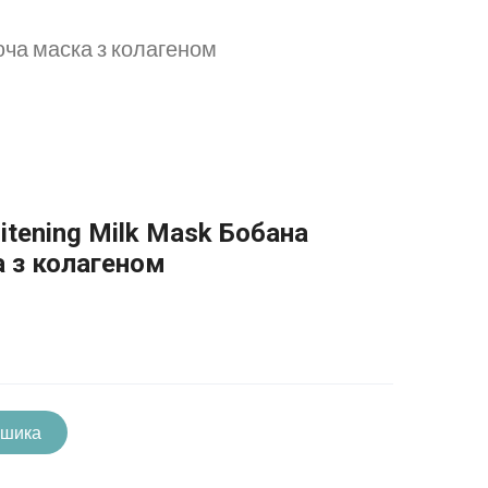
юча маска з колагеном
itening Milk Mask Бобана
 з колагеном
ошика