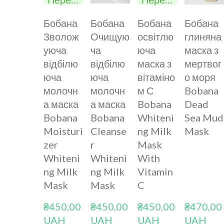
Бобана
Бобана
Бобана
Бобана
Зволож
Очищую
освітлю
глиняна
уюча
ча
юча
маска з
відбілю
відбілю
маска з
мертвог
юча
юча
вітаміно
о моря
молочн
молочн
м С
Bobana
а маска
а маска
Bobana
Dead
Bobana
Bobana
Whiteni
Sea Mud
Moisturi
Cleanse
ng Milk
Mask
zer
r
Mask
Whiteni
Whiteni
With
ng Milk
ng Milk
Vitamin
Mask
Mask
C
₴450,00 
₴450,00 
₴450,00 
₴470,00 
UAH
UAH
UAH
UAH