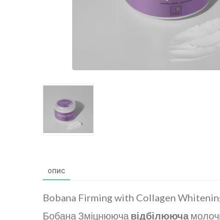
ОПИС
Bobana Firming with Collagen Whiteni
Бобана Зміцнююча
відбілююча
молоч