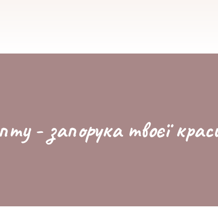
пту - запорука твоєї крас