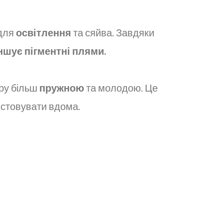
 для
освітлення
та сяйва. Завдяки
ншує пігментні плями.
іру більш
пружною
та молодою. Це
истовувати вдома.