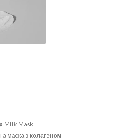
ng Milk Mask
на маска з
колагеном