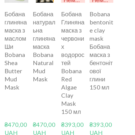
Бобана
Бобана
Бобана
Bobana
глиняна
натурал
Глиняна
bentonit
маска з
ьна
маска з
e clay
маслом
глиняна
червони
mask
Ши
маска
х
Бобана
Bobana
Bobana
водорос
маска з
Shea
Natural
тей
бентоніт
Butter
Mud
Bobana
ової
Mud
Mask
Red
глини
Mask
Algae
150 мл
Clay
Mask
150 мл
₴470,00 
₴470,00 
₴393,00 
₴393,00 
UAH
UAH
UAH
UAH