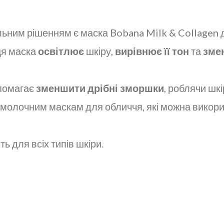
льним рішенням є маска Bobana Milk & Collagen
ця маска
освітлює
шкіру,
вирівнює її тон
та
зме
помагає
зменшити дрібні зморшки
, роблячи шк
молочним маскам для обличчя, які можна викор
 для всіх типів шкіри.