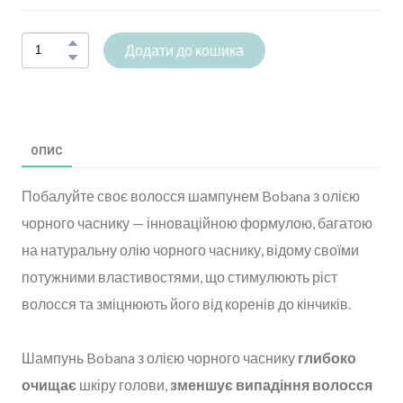
Додати до кошика
ОПИС
Побалуйте своє волосся шампунем Bobana з олією
чорного часнику — інноваційною формулою, багатою
на натуральну олію чорного часнику, відому своїми
потужними властивостями, що стимулюють ріст
волосся та зміцнюють його від коренів до кінчиків.
Шампунь Bobana з олією чорного часнику
глибоко
очищає
шкіру голови,
зменшує випадіння волосся