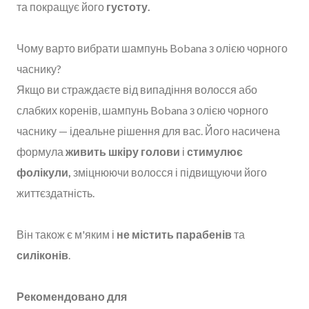
та покращує його
густоту.
Чому варто вибрати шампунь Bobana з олією чорного
часнику?
Якщо ви страждаєте від випадіння волосся або
слабких коренів, шампунь Bobana з олією чорного
часнику — ідеальне рішення для вас. Його насичена
формула
живить шкіру голови
і
стимулює
фолікули,
зміцнюючи волосся і підвищуючи його
життєздатність.
Він також є м'яким і
не містить парабенів
та
силіконів
.
Рекомендовано для