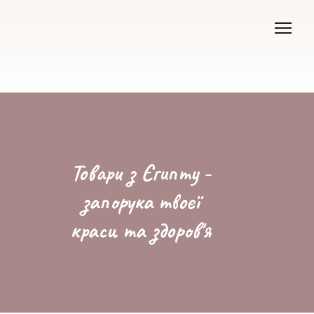
Товари з Єгипту -
запорука твоєї
краси та здоров'я