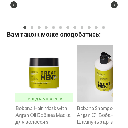
Вам також може сподобатись:
Передзамовлення
Bobana Hair Mask with
Bobana Shampoo with
Argan Oil Бобана Маска
Argan Oil Бобана
для волосся з
Шампунь з арганово