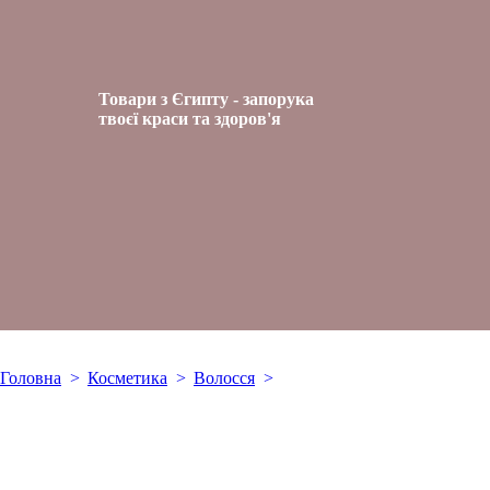
Товари з Єгипту - запорука
твоєї краси та здоров'я
Головна
Косметика
Волосся
Bobana Hair Mask with Coco