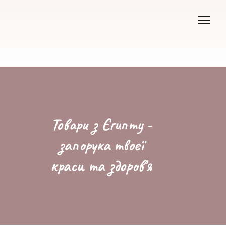
Товари з Єгипту -
запорука твоєї
краси та здоров'я