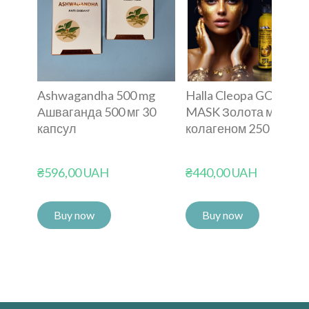
Ashwagandha 500 mg
Halla Cleopa GOLDEN
Ашваганда 500 мг 30
MASK Золота маска з
капсул
колагеном 250 гр
₴596,00 UAH
₴440,00 UAH
Buy now
Buy now