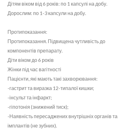
Дітям віком від 6 років: по 1 капсулі на добу.
Дорослим: по 1-3 капсули на добу.
Протипоказання:
Протипоказання. Підвищена чутливість до
компонентів препарату.
Діти віком до 6 років
Жінки під час вагітності
Пацієнти, які мають такі захворювання:
-гастрит та виразка 12-типалої кишки;
-інсульт та інфаркт;
-гіпотонія (знижений тиск);
-Наявність пересаджених внутрішніх органів та
імплантів (не зубних).