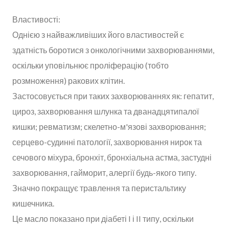
Властивості:
Однією з найважливіших його властивостей є
здатність боротися з онкологічними захворюваннями,
оскільки уповільнює проліферацію (тобто
розмноження) ракових клітин.
Застосовується при таких захворюваннях як: гепатит,
цироз, захворювання шлунка та дванадцятипалої
кишки; ревматизм; скелетно-м'язові захворювання;
серцево-судинні патології, захворювання нирок та
сечового міхура, бронхіт, бронхіальна астма, застудні
захворювання, гайморит, алергії будь-якого типу.
Значно покращує травлення та перистальтику
кишечника.
Це масло показано при діабеті I і II типу, оскільки