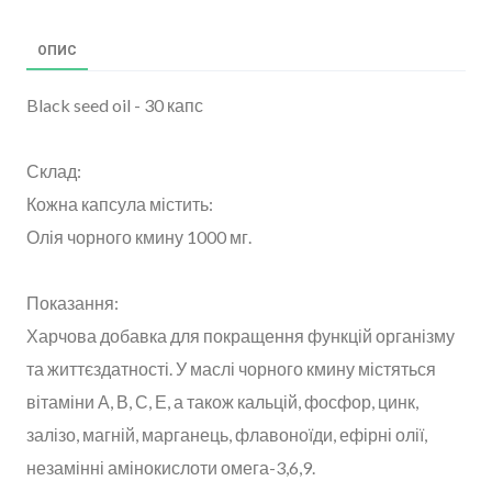
ОПИС
Black seed oil - 30 капс
Склад:
Кожна капсула містить:
Олія чорного кмину 1000 мг.
Показання:
Харчова добавка для покращення функцій організму
та життєздатності. У маслі чорного кмину містяться
вітаміни А, В, С, Е, а також кальцій, фосфор, цинк,
залізо, магній, марганець, флавоноїди, ефірні олії,
незамінні амінокислоти омега-3,6,9.