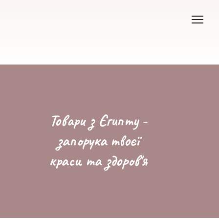
Товари з Єгипту -
запорука твоєї
краси та здоров'я