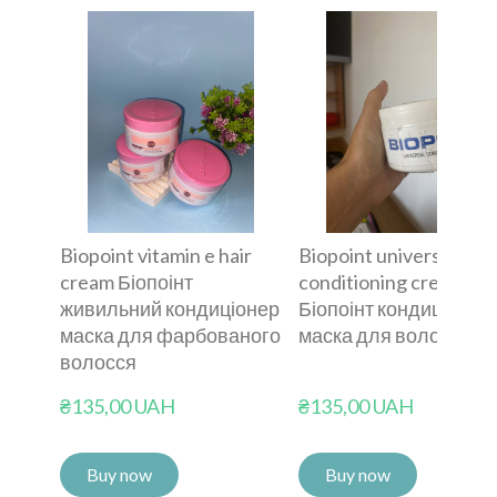
Biopoint vitamin e hair
Biopoint universal
cream Біопоінт
conditioning cream
живильний кондиціонер
Біопоінт кондиціонер
маска для фарбованого
маска для волосся
волосся
₴135,00 UAH
₴135,00 UAH
Buy now
Buy now