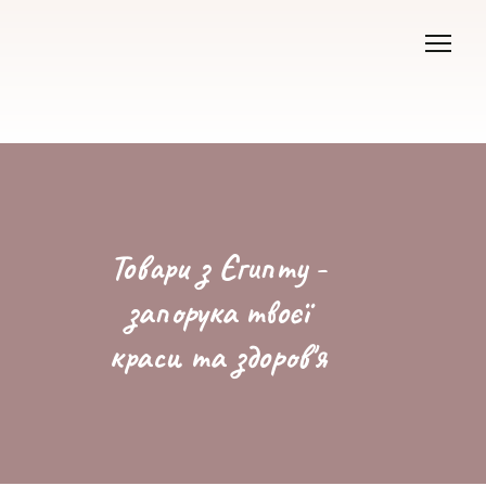
Товари з Єгипту -
запорука твоєї
краси та здоров'я