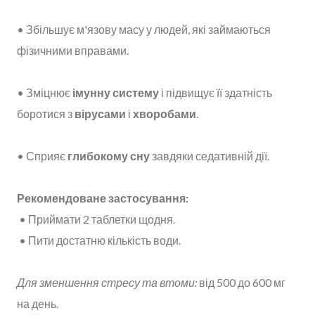
• Збільшує м'язову масу у людей, які займаються
фізичними вправами.
• Зміцнює
імунну систему
і підвищує її здатність
боротися з
вірусами
і
хворобами
.
• Сприяє
глибокому сну
завдяки седативній дії.
Рекомендоване застосування:
• Приймати 2 таблетки щодня.
• Пити достатню кількість води.
Для зменшення стресу та втоми:
від 500 до 600 мг
на день.