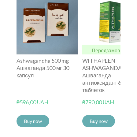
Передзамовлення
Ashwagandha 500 mg
WITHAPLEN
Ашваганда 500 мг 30
ASHWAGANDA
капсул
Ашваганда
антиоксидант 600 мг 
таблеток
₴596,00 UAH
₴790,00 UAH
Buy now
Buy now