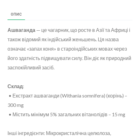
ОПИС
Ашваганда
— це чагарник, що росте в Азії та Африці і
також відомий як індійський женьшень. Ця назва
означає «запах коня» в староіндійських мовах через
його здатність підвищувати силу. Він діє як природний
заспокійливий засіб.
Склад
:
• Екстракт ашваганди (Withania somnifera) (корінь) –
300 mg
• Містить мінімум 5% загальних вітанолідів – 15 mg
Інші інгредієнти: Мікрокристалічна целюлоза,