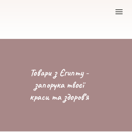
Товари з Єгипту -
запорука твоєї
краси та здоров'я