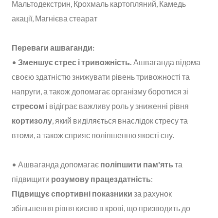
Мальтодекстрин, Крохмаль картопляний, Камедь
акації, Магнієва стеарат
Переваги ашваганди:
•
Зменшує стрес і тривожність.
Ашваганда відома
своєю здатністю знижувати рівень тривожності та
напруги, а також допомагає організму боротися зі
стресом
і відіграє важливу роль у зниженні рівня
кортизолу
, який виділяється внаслідок стресу та
втоми, а також сприяє поліпшенню якості сну.
• Ашваганда допомагає
поліпшити пам'ять
та
підвищити
розумову працездатність
:
Підвищує спортивні показники
за рахунок
збільшення рівня кисню в крові, що призводить до