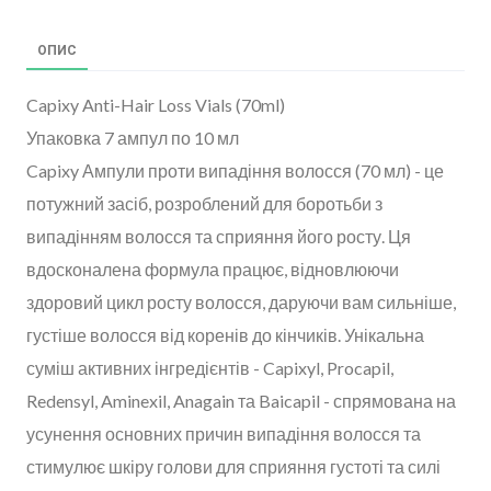
ОПИС
Capixy Anti-Hair Loss Vials (70ml)
Упаковка 7 ампул по 10 мл
Capixy Ампули проти випадіння волосся (70 мл) - це
потужний засіб, розроблений для боротьби з
випадінням волосся та сприяння його росту. Ця
вдосконалена формула працює, відновлюючи
здоровий цикл росту волосся, даруючи вам сильніше,
густіше волосся від коренів до кінчиків. Унікальна
суміш активних інгредієнтів - Capixyl, Procapil,
Redensyl, Aminexil, Anagain та Baicapil - спрямована на
усунення основних причин випадіння волосся та
стимулює шкіру голови для сприяння густоті та силі