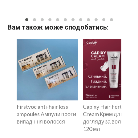
Вам також може сподобатись:
Firstvoc anti-hair loss
Capixy Hair Fertilizer
ampoules Ампули проти
Cream Крем для
випадіння волосся
догляду за волоссям
120 мл