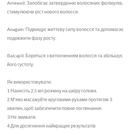
Aminexil: Запобігає затвердінню волосяних фолікулів,
стимулюючи ріст нового волосся.
Anagain: Підвищує життєву силу волосся та допомагає
подовжити фазу росту.
Baicapil: Бореться з витонченням волосся та збільшує
його густоту.
Як використовувати:
1 Нанесіть 2,5 мл розчину на шкіру голови.
2 М'яко масажуйте круговими рухами протягом 3
хвилин, щоб забезпечити повне поглинання.
3 Не змивати.
4 Для досягнення найкращих результатів