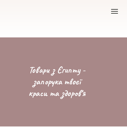
Товари з Єгипту -
запорука твоєї
краси та здоров'я