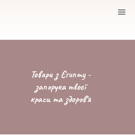
Товари з Єгипту -
запорука твоєї
краси та здоров'я