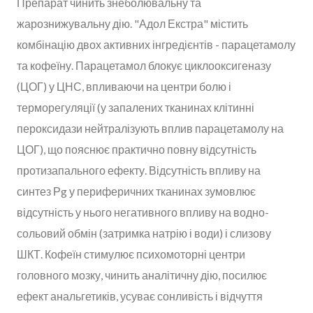
Препарат чинить знеболювальну та
жарознижувальну дію. "Адол Екстра" містить
комбінацію двох активних інгредієнтів - парацетамолу
та кофеїну. Парацетамол блокує циклооксигеназу
(ЦОГ) у ЦНС, впливаючи на центри болю і
терморегуляції (у запалених тканинах клітинні
пероксидази нейтралізують вплив парацетамолу на
ЦОГ), що пояснює практично повну відсутність
протизапального ефекту. Відсутність впливу на
синтез Рg у периферичних тканинах зумовлює
відсутність у нього негативного впливу на водно-
сольовий обмін (затримка натрію і води) і слизову
ШКТ. Кофеїн стимулює психомоторні центри
головного мозку, чинить аналітичну дію, посилює
ефект анальгетиків, усуває сонливість і відчуття