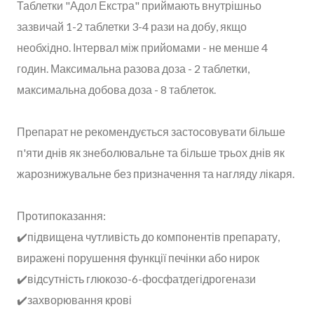
Таблетки "Адол Екстра" приймають внутрішньо
зазвичай 1-2 таблетки 3-4 рази на добу, якщо
необхідно. Інтервал між прийомами - не менше 4
годин. Максимальна разова доза - 2 таблетки,
максимальна добова доза - 8 таблеток.
Препарат не рекомендується застосовувати більше
п'яти днів як знеболювальне та більше трьох днів як
жарознижувальне без призначення та нагляду лікаря.
Протипоказання:
✔️підвищена чутливість до компонентів препарату,
виражені порушення функції печінки або нирок
✔️відсутність глюкозо-6-фосфатдегідрогенази
✔️захворювання крові