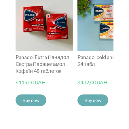
Panadol Extra Панадол
Panadol cold and flu D
Екстра Парацетамол
24 табл
Кофеїн 48 таблеток
₴115,00 UAH
₴432,00 UAH
Buy now
Buy now