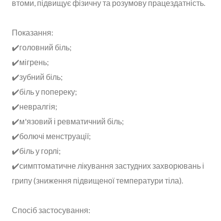
втоми, підвищує фізичну та розумову працездатність.
Показання:
✔️головний біль;
✔️мігрень;
✔️зубний біль;
✔️біль у попереку;
✔️невралгія;
✔️м'язовий і ревматичний біль;
✔️болючі менструації;
✔️біль у горлі;
✔️симптоматичне лікування застудних захворювань і
грипу (зниження підвищеної температури тіла).
Спосіб застосування: