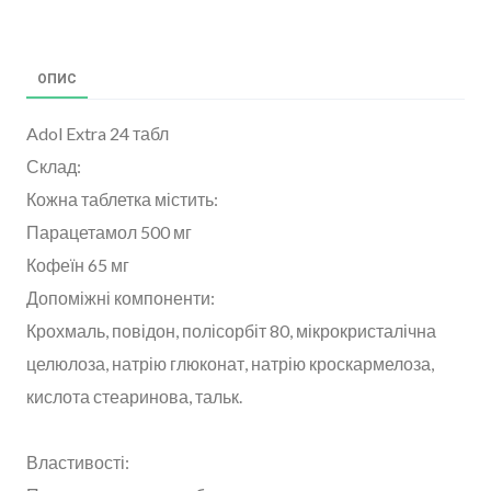
ОПИС
Adol Extra 24 табл
Склад:
Кожна таблетка містить:
Парацетамол 500 мг
Кофеїн 65 мг
Допоміжні компоненти:
Крохмаль, повідон, полісорбіт 80, мікрокристалічна
целюлоза, натрію глюконат, натрію кроскармелоза,
кислота стеаринова, тальк.
Властивості: