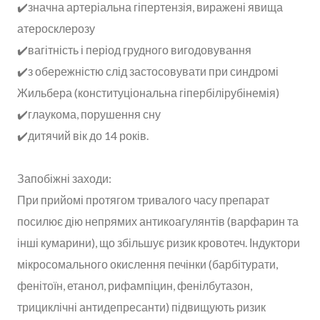
✔️значна артеріальна гіпертензія, виражені явища
атеросклерозу
✔️вагітність і період грудного вигодовування
✔️з обережністю слід застосовувати при синдромі
Жильбера (конституціональна гіпербілірубінемія)
✔️глаукома, порушення сну
✔️дитячий вік до 14 років.
Запобіжні заходи:
При прийомі протягом тривалого часу препарат
посилює дію непрямих антикоагулянтів (варфарин та
інші кумарини), що збільшує ризик кровотеч. Індуктори
мікросомального окислення печінки (барбітурати,
фенітоїн, етанол, рифампіцин, фенілбутазон,
трициклічні антидепресанти) підвищують ризик