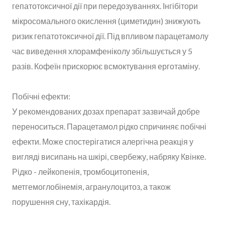
гепатотоксичної дії при передозуваннях. Інгібітори
мікросомального окислення (циметидин) знижують
ризик гепатотоксичної дії. Під впливом парацетамолу
час виведення хлорамфеніколу збільшується у 5
разів. Кофеїн прискорює всмоктування ерготаміну.
Побічні ефекти:
У рекомендованих дозах препарат зазвичай добре
переноситься. Парацетамол рідко спричиняє побічні
ефекти. Може спостерігатися алергічна реакція у
вигляді висипань на шкірі, свербежу, набряку Квінке.
Рідко - лейкопенія, тромбоцитопенія,
метгемоглобінемія, агранулоцитоз, а також
порушення сну, тахікардія.