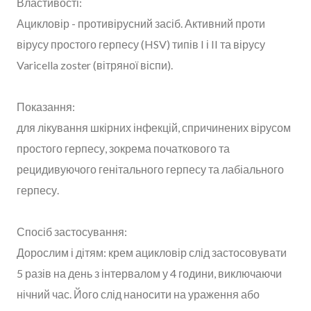
Властивості:
Ацикловір - противірусний засіб. Активний проти
вірусу простого герпесу (HSV) типів I і II та вірусу
Varicella zoster (вітряної віспи).
Показання:
для лікування шкірних інфекцій, спричинених вірусом
простого герпесу, зокрема початкового та
рецидивуючого генітального герпесу та лабіального
герпесу.
Спосіб застосування:
Дорослим і дітям: крем ацикловір слід застосовувати
5 разів на день з інтервалом у 4 години, виключаючи
нічний час. Його слід наносити на ураження або