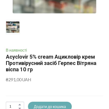
В наявності
Acyclovir 5% cream Ацикловір крем
Противірусний засіб Герпес Вітряна
віспа 10 гр
₴291,00 UAH
Додати до кошика