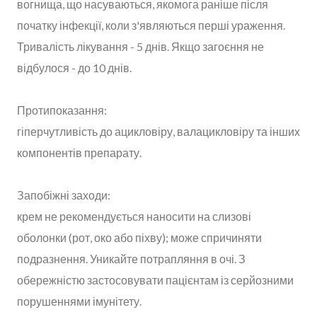
вогнища, що насуваються, якомога раніше після
початку інфекції, коли з'являються перші ураження.
Тривалість лікування - 5 днів. Якщо загоєння не
відбулося - до 10 днів.
Протипоказання:
гіперчутливість до ацикловіру, валацикловіру та інших
компонентів препарату.
Запобіжні заходи:
крем не рекомендується наносити на слизові
оболонки (рот, око або піхву); може спричиняти
подразнення. Уникайте потрапляння в очі. З
обережністю застосовувати пацієнтам із серйозними
порушеннями імунітету.