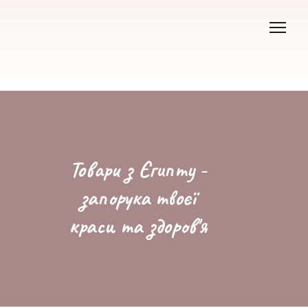
Товари з Єгипту -
запорука твоєї
краси та здоров'я