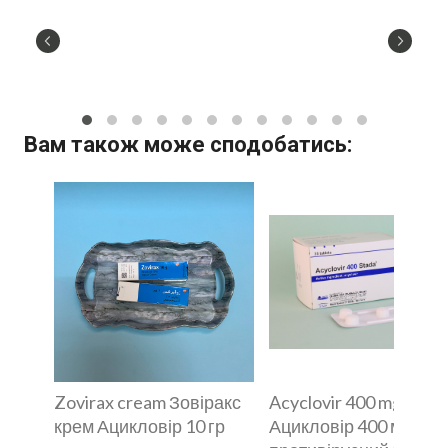
Вам також може сподобатись:
Zovirax cream Зовіракс
Acyclovir 400 mg
крем Ацикловір 10 гр
Ацикловір 400 мг