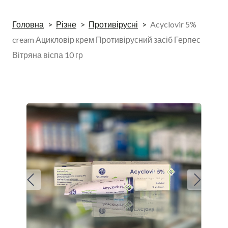
Головна
Різне
Противірусні
Acyclovir 5%
cream Ацикловір крем Противірусний засіб Герпес
Вітряна віспа 10 гр