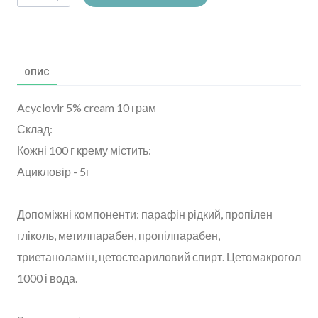
ОПИС
Acyclovir 5% cream 10 грам
Склад:
Кожні 100 г крему містить:
Ацикловір - 5г
Допоміжні компоненти: парафін рідкий, пропілен
гліколь, метилпарабен, пропілпарабен,
триетаноламін, цетостеариловий спирт. Цетомакрогол
1000 і вода.