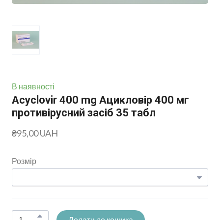
В наявності
Acyclovir 400 mg Ацикловір 400 мг
противірусний засіб 35 табл
₴95,00 UAH
Розмір
Додати до кошика