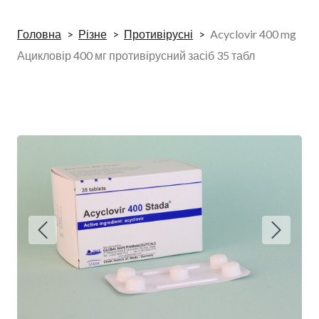
Головна
Різне
Противірусні
Acyclovir 400 mg
Ацикловір 400 мг противірусний засіб 35 табл