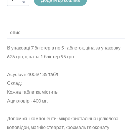
ОПИС
В упаковці 7 блістерів по 5 таблеток, ціна за упаковку
636 грн, ціна за 1 блістер 95 грн
Acyclovir 400 мг 35 табл
Склад:
Кожна таблетка містить:
Ацикловір - 400 мг.
Допоміжні компоненти: мікрокристалічна целюлоза,
коповідон, магнію стеарат, крохмаль глюконату