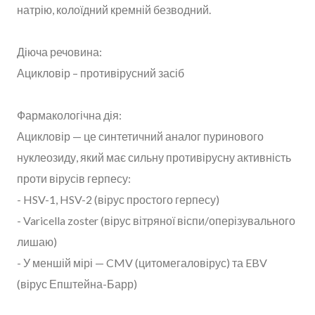
натрію, колоїдний кремній безводний.
Діюча речовина:
Ацикловір – противірусний засіб
Фармакологічна дія:
Ацикловір — це синтетичний аналог пуринового
нуклеозиду, який має сильну противірусну активність
проти вірусів герпесу:
- HSV-1, HSV-2 (вірус простого герпесу)
- Varicella zoster (вірус вітряної віспи/оперізувального
лишаю)
- У меншій мірі — CMV (цитомегаловірус) та EBV
(вірус Епштейна-Барр)