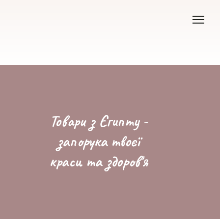
Товари з Єгипту -
запорука твоєї
краси та здоров'я