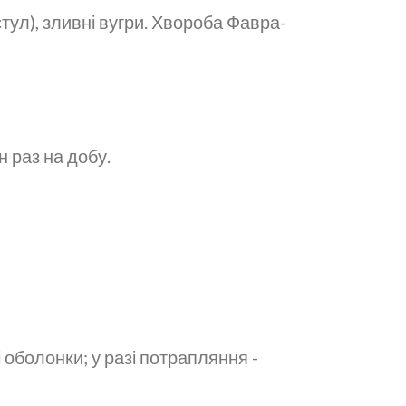
стул), зливні вугри. Хвороба Фавра-
 раз на добу.
 оболонки; у разі потрапляння -