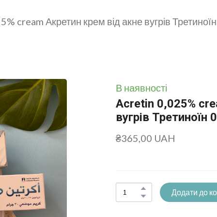
25% cream Акретин крем від акне вугрів Третиноїн
В наявності
Acretin 0,025% cr
вугрів Третиноїн 0
₴365,00 UAH
Додати до к