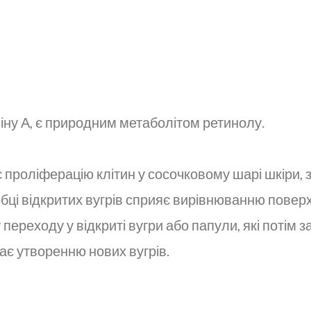
міну А, є природним метаболітом ретинолу.
проліферацію клітин у сосочковому шарі шкіри, з
обці відкритих вугрів сприяє вирівнюванню поверх
 переходу у відкриті вугри або папули, які потім
ає утворенню нових вугрів.