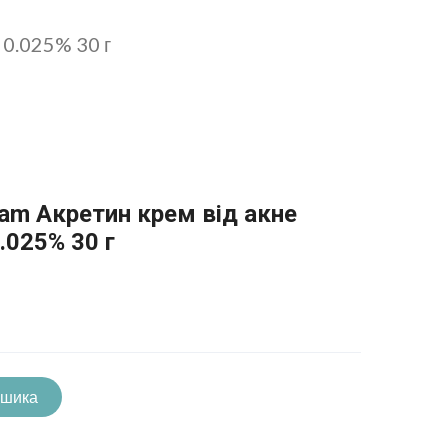
 0.025% 30 г
eam Акретин крем від акне
.025% 30 г
ошика