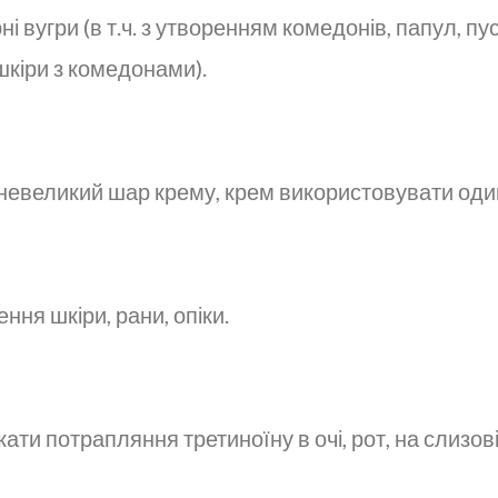
 вугри (в т.ч. з утворенням комедонів, папул, пу
шкіри з комедонами).
 невеликий шар крему, крем використовувати один
ення шкіри, рани, опіки.
ати потрапляння третиноїну в очі, рот, на слизові