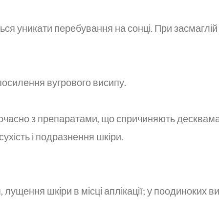
ся уникати перебування на сонці. При засмаглій 
осилення вугрового висипу.
часно з препаратами, що спричиняють десквамаці
сухість і подразнення шкіри.
, лущення шкіри в місці аплікації; у поодиноких в