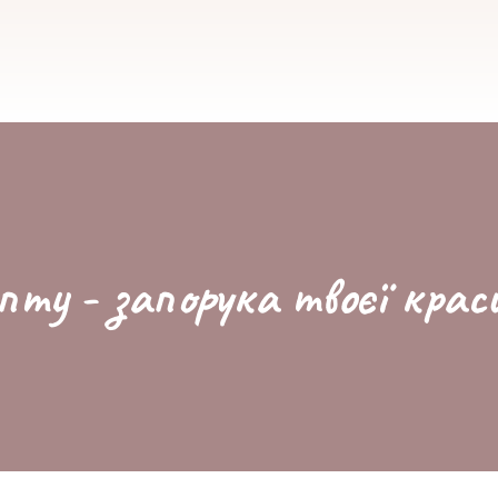
пту - запорука твоєї крас